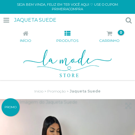
SEJA BEM VINDA, FELIZ EM TER VOCÊ AQUI ♡ USE O CUPOM:
PRIMEIRACOMPRA
JAQUETA SUEDE
0
INÍCIO
PRODUTOS
CARRINHO
Início
>
Promoção
>
Jaqueta Suede
PROMO