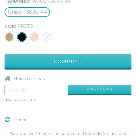
TAMANHO:
ÚNICO - 36 AO 44
Único - 36 Ao 44
COR:
PRETO
ALTERAR CEP
Entregas para o CEP:
Meios de envio
CALCULAR
Não sei meu CEP
Trocas
Não gostou? Trocamos para você! Prazo de 7 dias com