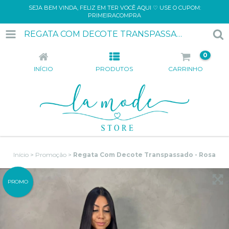
SEJA BEM VINDA, FELIZ EM TER VOCÊ AQUI ♡ USE O CUPOM:
PRIMEIRACOMPRA
REGATA COM DECOTE TRANSPASSADO - ROSA
0
INÍCIO
PRODUTOS
CARRINHO
Início
>
Promoção
>
Regata Com Decote Transpassado - Rosa
PROMO