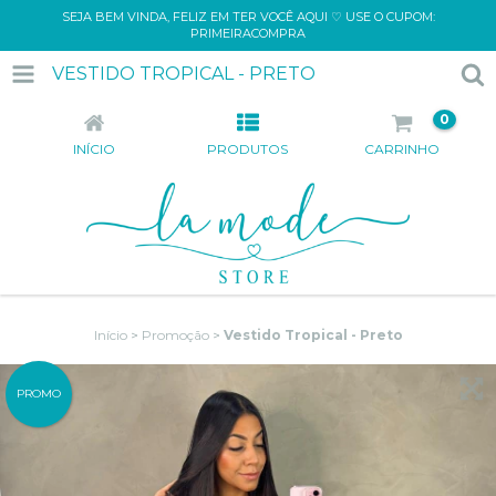
SEJA BEM VINDA, FELIZ EM TER VOCÊ AQUI ♡ USE O CUPOM:
PRIMEIRACOMPRA
VESTIDO TROPICAL - PRETO
0
INÍCIO
PRODUTOS
CARRINHO
Início
>
Promoção
>
Vestido Tropical - Preto
PROMO