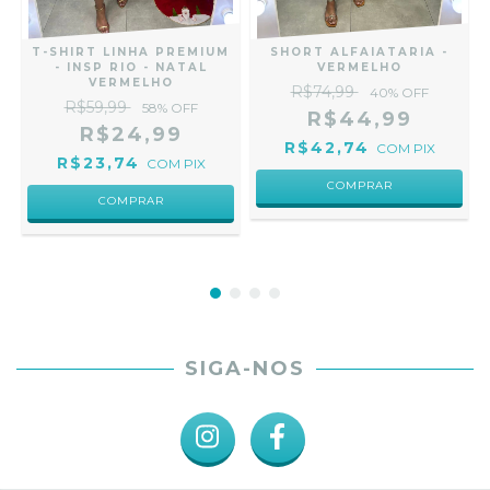
T-SHIRT LINHA PREMIUM
SHORT ALFAIATARIA -
- INSP RIO - NATAL
VERMELHO
VERMELHO
R$74,99
40
% OFF
R$59,99
58
% OFF
R$44,99
R$24,99
R$42,74
COM
PIX
R$23,74
COM
PIX
COMPRAR
COMPRAR
SIGA-NOS