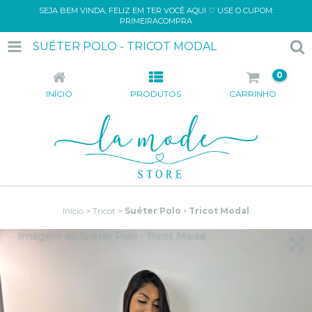
SEJA BEM VINDA, FELIZ EM TER VOCÊ AQUI ♡ USE O CUPOM:
PRIMEIRACOMPRA
SUÉTER POLO - TRICOT MODAL
0
INÍCIO
PRODUTOS
CARRINHO
Início
>
Tricot
>
Suéter Polo - Tricot Modal