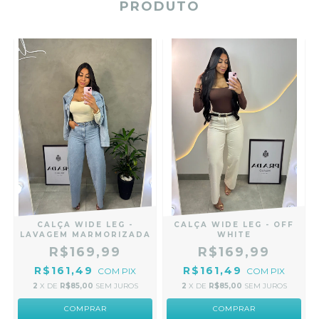
PRODUTO
CALÇA WIDE LEG -
CALÇA WIDE LEG - OFF
LAVAGEM MARMORIZADA
WHITE
R$169,99
R$169,99
R$161,49
R$161,49
COM
PIX
COM
PIX
2
X DE
R$85,00
SEM JUROS
2
X DE
R$85,00
SEM JUROS
COMPRAR
COMPRAR